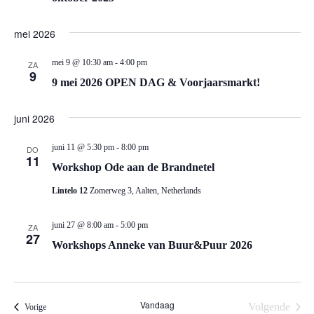
mei 2026
mei 9 @ 10:30 am
-
4:00 pm
ZA
9
9 mei 2026 OPEN DAG & Voorjaarsmarkt!
juni 2026
juni 11 @ 5:30 pm
-
8:00 pm
DO
11
Workshop Ode aan de Brandnetel
Lintelo 12
Zomerweg 3, Aalten, Netherlands
juni 27 @ 8:00 am
-
5:00 pm
ZA
27
Workshops Anneke van Buur&Puur 2026
Vandaag
Volgende
Evenementen
Vorige