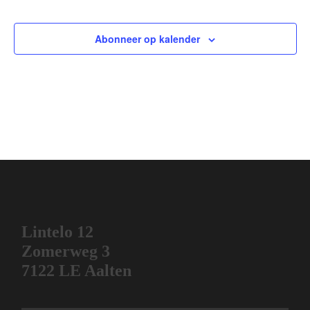
Evenemen
Abonneer op kalender
Lintelo 12
Zomerweg 3
7122 LE Aalten