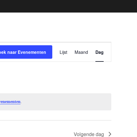
Evenement
oek naar Evenementen
Lijst
Maand
Dag
weergaven
navigatie
venementen
.
Volgende dag