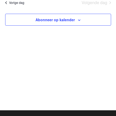
en
2026
Volgende dag
Vorige dag
weerge
navigati
Abonneer op kalender