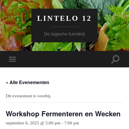
LINTELO 12
De logische tuinderij
Toggle
Toggle
zoekve
mobiel
menu
« Alle Evenementen
Dit evenement is voorbij.
Workshop Fermenteren en Wecken
september 6, 2025 @ 5:00 pm
-
7:00 pm