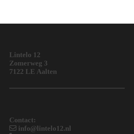
Lintelo 12
Zomerweg 3
7122 LE Aalten
Contact:
info@lintelo12.nl