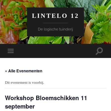
LINTELO 12
De logische tuinderij
Toggle
Toggle
zoekve
mobiel
menu
« Alle Evenementen
Dit evenement is voorbij.
Workshop Bloemschikken 11
september