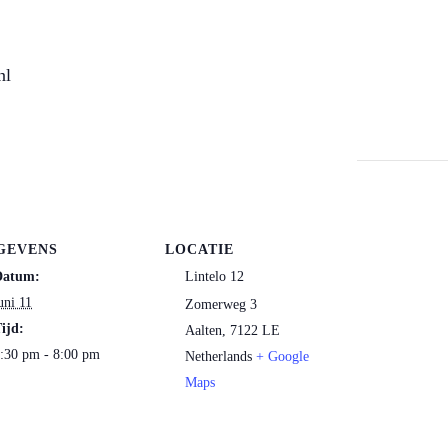
nl
GEVENS
LOCATIE
Datum:
Lintelo 12
uni 11
Zomerweg 3
ijd:
Aalten
,
7122 LE
:30 pm - 8:00 pm
Netherlands
+ Google
Maps