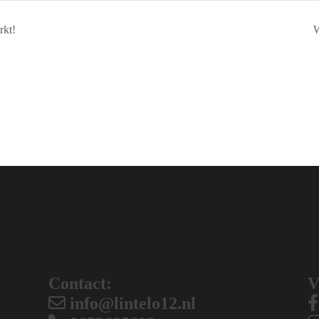
kt!
W
Contact:
V
info@lintelo12.nl