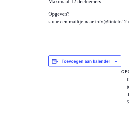
Maximaal 12 deelnemers
Opgeven?
stuur een mailtje naar info@lintelo12.
Toevoegen aan kalender
GE
j
T
5