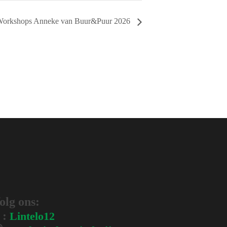
orkshops Anneke van Buur&Puur 2026
olg ons:
:
Lintelo12