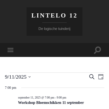
LINTELO 12
De logische tuinderij
Toggle
Toggle
zoekve
mobiel
menu
Evenementen
Evenem
Eve
9/11/2025
Zoeken
Dag
wee
Selecteer
Zoeken
for
een
7:00 pm
nav
en
datum.
september
september 11, 2025 @ 7:00 pm
-
9:00 pm
weerge
11,
Workshop Bloemschikken 11 september
navigati