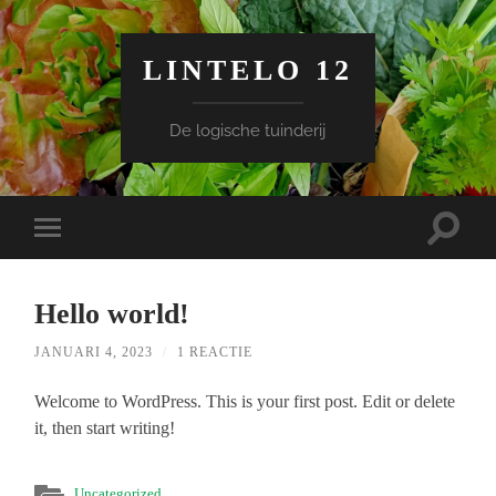
LINTELO 12
De logische tuinderij
Toggle
Toggle
zoekve
mobiel
menu
Hello world!
JANUARI 4, 2023
/
1 REACTIE
Welcome to WordPress. This is your first post. Edit or delete
it, then start writing!
Uncategorized