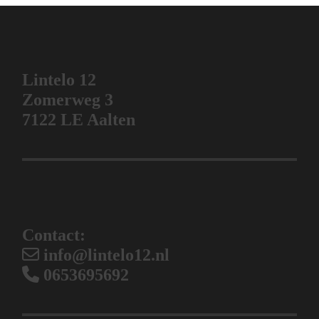
Lintelo 12
Zomerweg 3
7122 LE Aalten
Contact:
info@lintelo12.nl
0653695692