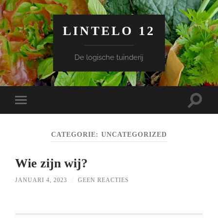
LINTELO 12
De logische tuinderij
Toggle
Toggle
zoekve
mobiel
menu
CATEGORIE:
UNCATEGORIZED
Wie zijn wij?
JANUARI 4, 2023
/
GEEN REACTIES